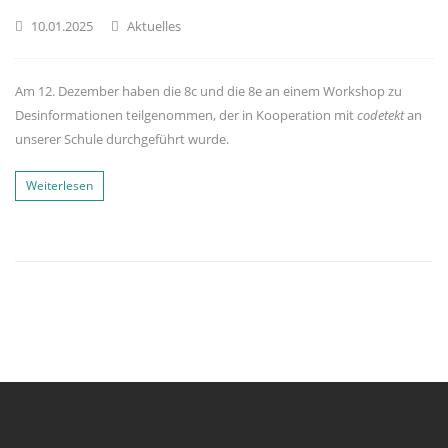
10.01.2025
Aktuelles
Am 12. Dezember haben die 8c und die 8e an einem Workshop zu
Desinformationen teilgenommen, der in Kooperation mit
c
odetekt
an
unserer Schule durchgeführt wurde.
Weiterlesen