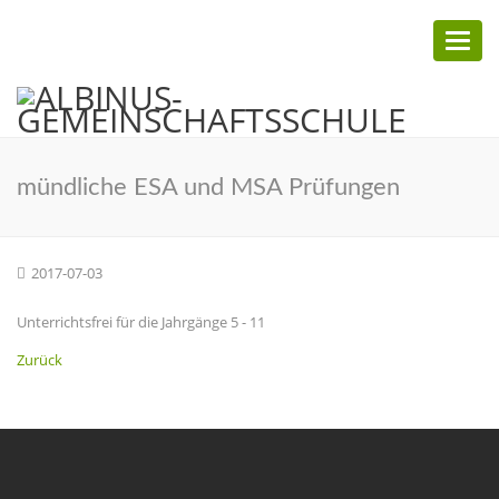
Toggl
naviga
mündliche ESA und MSA Prüfungen
2017-07-03
Unterrichtsfrei für die Jahrgänge 5 - 11
Zurück