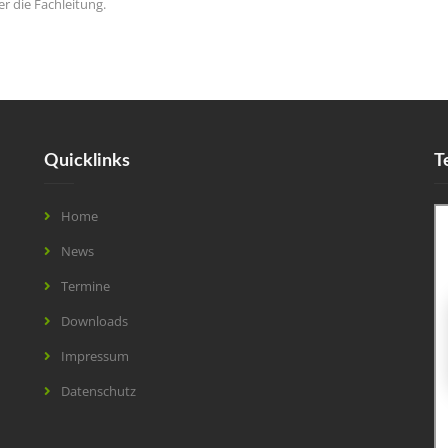
er die Fachleitung.
Quicklinks
T
Home
News
Termine
Downloads
Impressum
Datenschutz