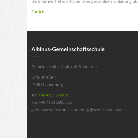
Die Elternvertreter erhalten eine persönliche Einladung üb
Zurück
Albinus-Gemeinschaftsschule
Gemeinschaftsschule mit Oberstufe
Schulstraße 1
21481 Lauenburg
Tel.
+49 4153 5590 50
Fax +49 4153 5590 555
gemeinschaftsschule.lauenburg@schule.landsh.de