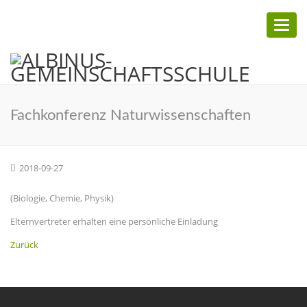
Toggl
naviga
Fachkonferenz Naturwissenschaften
2018-09-27
(Biologie, Chemie, Physik)
Elternvertreter erhalten eine persönliche Einladung
Zurück