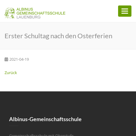
Toggl
naviga
Erster Schultag nach den Osterferien
2021-04-19
Zurück
Albinus-Gemeinschaftsschule
Gemeinschaftsschule mit Oberstufe