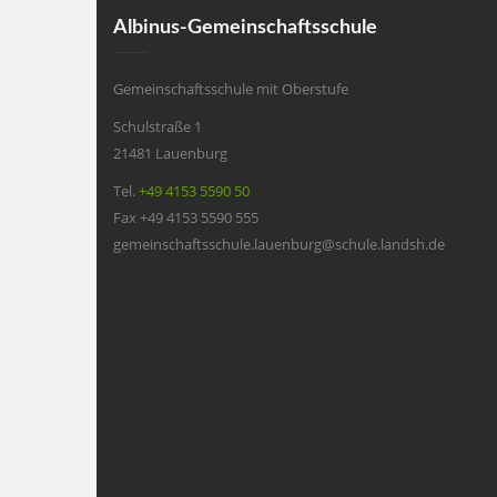
Albinus-Gemeinschaftsschule
Gemeinschaftsschule mit Oberstufe
Schulstraße 1
21481 Lauenburg
Tel.
+49 4153 5590 50
Fax +49 4153 5590 555
gemeinschaftsschule.lauenburg@schule.landsh.de